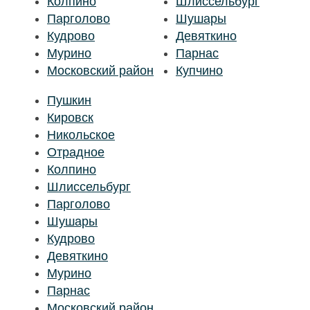
Колпино
Шлиссельбург
Парголово
Шушары
Кудрово
Девяткино
Мурино
Парнас
Московский район
Купчино
Пушкин
Кировск
Никольское
Отрадное
Колпино
Шлиссельбург
Парголово
Шушары
Кудрово
Девяткино
Мурино
Парнас
Московский район