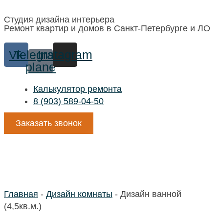
Студия дизайна интерьера
Ремонт квартир и домов в Санкт-Петербурге и ЛО
Vk
Telegram-
Instagram
plane
Калькулятор ремонта
8 (903) 589-04-50
Заказать звонок
Дизайн: Ванная (4,5м2) в
стиле "Современный"
Главная
-
Дизайн комнаты
-
Дизайн ванной
(4,5кв.м.)