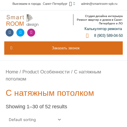
Выезжаем в города:
Санкт-Петербург
admin@smartroom-spb.ru
Дизайн интерьера
О компании
Студия дизайна интерьера
Ремонт квартир и домов в Санкт-
Петербурге и ЛО
Калькулятор ремонта
8 (903) 589-04-50
Заказать звонок
Home
/ Product Особенности / С натяжным
потолком
С натяжным потолком
Showing 1–30 of 52 results