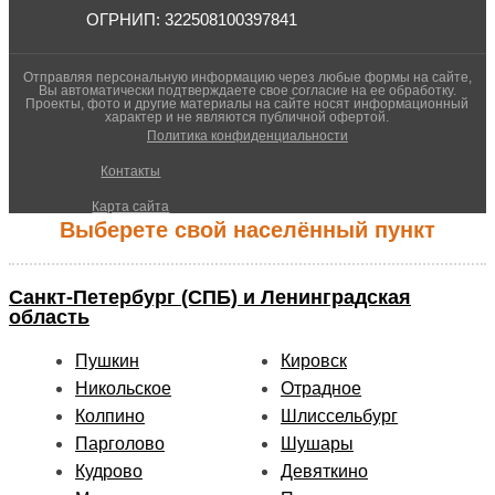
ОГРНИП: 322508100397841
Отправляя персональную информацию через любые формы на сайте,
Вы автоматически подтверждаете свое согласие на ее обработку.
Проекты, фото и другие материалы на сайте носят информационный
характер и не являются публичной офертой.
Политика конфиденциальности
Контакты
Карта сайта
Выберете свой населённый пункт
Санкт-Петербург (СПБ) и Ленинградская
область
Пушкин
Кировск
Никольское
Отрадное
Колпино
Шлиссельбург
Парголово
Шушары
Кудрово
Девяткино