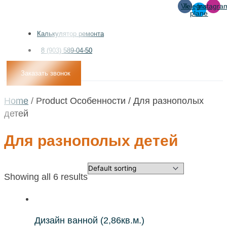
Vk
Telegram-
Instagra
plane
Калькулятор ремонта
8 (903) 589-04-50
Заказать звонок
Home
/ Product Особенности / Для разнополых
детей
Для разнополых детей
Showing all 6 results
Дизайн ванной (2,86кв.м.)