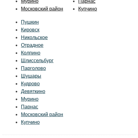
Мурино
Парнас
Московский район
Купчино
Пушкин
Кировск
Никольское
Отрадное
Колпино
Шлиссельбург
Парголово
Шушары
Кудрово
Девяткино
Мурино
Парнас
Московский район
Купчино