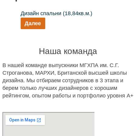
Дизайн спальни (18,84кв.м.)
Далее
Наша команда
В нашей команде выпускники МГХПА им. С.Г.
Строганова, МАРХИ, Британской высшей школы
дизайна. Мы отбираем сотрудников в 3 этапа и
берем только лучших дизайнеров с хорошим
рейтингом, опытом работы и портфолио уровня A+
Андрей
Мария
Артур
Дарья
Анна
Алена
Дарья
Алина
Руководитель компании
Старший дизайнер
Старший дизайнер
Дизайнер
Дизайнер
Дизайнер
Дизайнер
Дизайнер