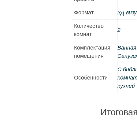
Формат
3Д виз
Количество
2
комнат
Комплектация
Ванная
помещения
Санузе
С библ
Особенности
комнат
кухней
Итоговая