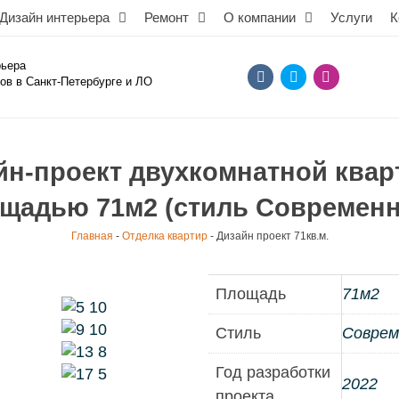
Дизайн интерьера
Ремонт
О компании
Услуги
К
рьера
ов в Санкт-Петербурге и ЛО
йн-проект двухкомнатной квар
щадью 71м2 (стиль Современ
Главная
-
Отделка квартир
-
Дизайн проект 71кв.м.
Площадь
71м2
Стиль
Соврем
Год разработки
2022
проекта