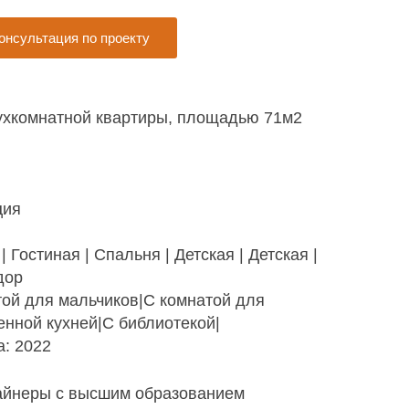
онсультация по проекту
вухкомнатной квартиры, площадью 71м2
ция
 Гостиная | Спальня | Детская | Детская |
дор
той для мальчиков|С комнатой для
енной кухней|С библиотекой|
а: 2022
айнеры с высшим образованием