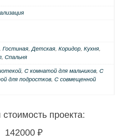
уализация
,
Гостиная
,
Детская
,
Коридор
,
Кухня
,
л
,
Спальня
иотекой
,
С комнатой для мальчиков
,
С
ой для подростков
,
С совмещенной
 стоимость проекта:
142000
₽