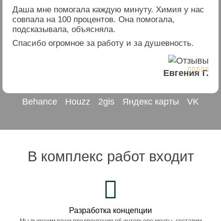
Даша мне помогала каждую минуту. Химия у нас
совпала на 100 процентов. Она помогала,
подсказывала, объясняла.
Спасибо огромное за работу и за душевность.





Евгения Г.
Behance
Houzz
2gis
Яндекс карты
VK
В комплекс работ входит
Разработка концепции
Мы выясним ваши предпочтения об интерьере мечты, составим