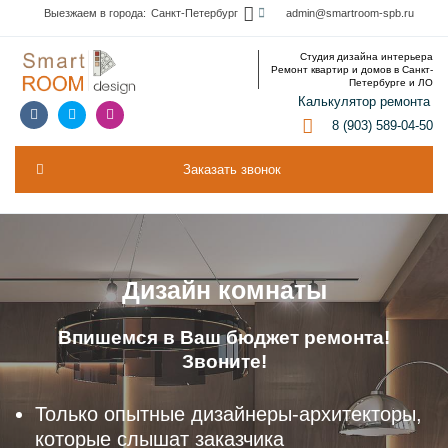
Выезжаем в города:
Санкт-Петербург
admin@smartroom-spb.ru
Дизайн интерьера
О компании
Студия дизайна интерьера
Ремонт квартир и домов в Санкт-
Петербурге и ЛО
Калькулятор ремонта
8 (903) 589-04-50
Заказать звонок
Дизайн комнаты
Впишемся в Ваш бюджет ремонта!
Звоните!
Только опытные дизайнеры-архитекторы,
которые слышат заказчика