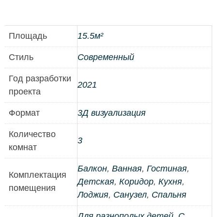
Площадь
15.5м²
Стиль
Современный
Год разработки
2021
проекта
Формат
3Д визуализация
Количество
3
комнат
Балкон
,
Ванная
,
Гостиная
,
Комплектация
Детская
,
Коридор
,
Кухня
,
помещения
Лоджия
,
Санузел
,
Спальня
Для разнополых детей
,
С